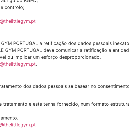
o abrigo do RGPD;
e controlo;
@thelittlegym.pt
LE GYM PORTUGAL a retificação dos dados pessoais inexato
E GYM PORTUGAL deve comunicar a retificação a entidade
ível ou implicar um esforço desproporcionado.
@thelittlegym.pt
.
amento dos dados pessoais se basear no consentimento do
tratamento e este tenha fornecido, num formato estruturad
tamento.
@thelittlegym.pt