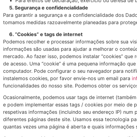
Para efeitos de declaração, exercício ou defesa de u
5. Segurança e confidencialidade
Para garantir a segurança e a confidencialidade dos Da
tomamos medidas razoavelmente planeadas para proteger 
6. “Cookies” e tags de internet
Podemos recolher e processar informações sobre sua visit
informações são usadas para ajudar a melhorar o conteúdo
mercado. Ao fazer isso, podemos instalar “cookies” que r
de acesso. Uma “cookie” é uma pequena informação que 
computador. Pode configurar o seu navegador para notific
instalemos cookies, por favor envie-nos um email para
in
funcionalidades do nosso site. Podemos obter os serviços
Ocasionalmente, podemos usar tags de internet (também co
e podem implementar essas tags / cookies por meio de pub
respetivas informações (incluindo seu endereço IP) num p
diferentes páginas deste site. Usamos essa tecnologia pa
quantas vezes uma página é aberta e quais informações s