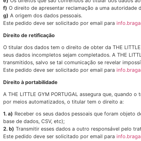
e)
Os direitos que são conferidos ao titular dos dados a
f)
O direito de apresentar reclamação a uma autoridade d
g)
A origem dos dados pessoais.
Este pedido deve ser solicitado por email para
info.braga
Direito de retificação
O titular dos dados tem o direito de obter da THE LITT
seus dados incompletos sejam completados. A THE LITTL
transmitidos, salvo se tal comunicação se revelar imposs
Este pedido deve ser solicitado por email para
info.braga
Direito à portabilidade
A THE LITTLE GYM PORTUGAL assegura que, quando o trat
por meios automatizados, o titular tem o direito a:
1. a)
Receber os seus dados pessoais que foram objeto de 
base de dados, CSV, etc);
2. b)
Transmitir esses dados a outro responsável pelo tra
Este pedido deve ser solicitado por email para
info.braga