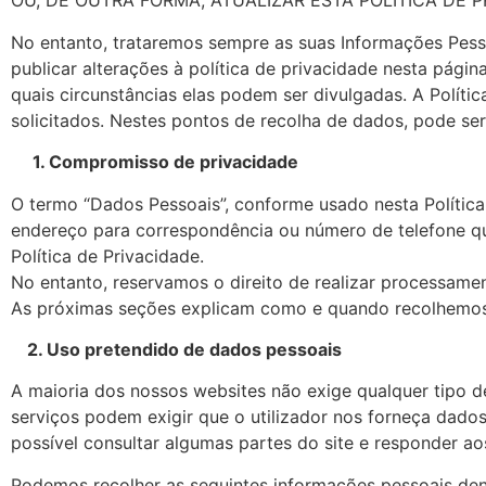
OU, DE OUTRA FORMA, ATUALIZAR ESTA POLÍTICA DE P
No entanto, trataremos sempre as suas Informações Pess
publicar alterações à política de privacidade nesta pág
quais circunstâncias elas podem ser divulgadas. A Polí
solicitados. Nestes pontos de recolha de dados, pode ser
1. Compromisso de privacidade
O termo “Dados Pessoais”, conforme usado nesta Política
endereço para correspondência ou número de telefone qu
Política de Privacidade.
No entanto, reservamos o direito de realizar processamen
As próximas seções explicam como e quando recolhemos
2. Uso pretendido de dados pessoais
A maioria dos nossos websites não exige qualquer tipo de
serviços podem exigir que o utilizador nos forneça dados
possível consultar algumas partes do site e responder ao
Podemos recolher as seguintes informações pessoais den