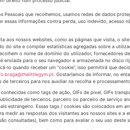
m direito num processo judicial.
dos Pessoais que recolhemos, usamos redes de dados prote
essas informações contra perda, uso indevido, acesso não
a aos nossos websites, como as páginas que visita, o site
 do site e compilar estatísticas agregadas sobre a utiliza
ecolhem o nome de domínio do utilizador, fornecedores de 
é enviada para o seu navegador e armazenada no disco rí
á-lo quando receber um “cookie”, isso permitirá que decidi
fo.braga@thelittlegym.pt
. Gostaríamos de informar, no enta
 de terceiros para nos auxiliar na recolha e processament
nhecidas como tags de ação, GIFs de pixel, GIFs transparen
licidade de terceiros. parceiro ou parceiro de serviço an
aís estrangeiro. Essas tags / cookies são colocados em an
ra medir as respostas dos visitantes aos nossos sites e a 
ão consultadas), bem como para avaliar o seu uso deste si