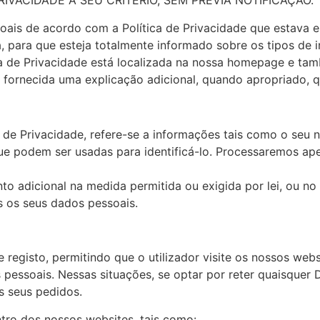
RIVACIDADE A SEU CRITÉRIO, SEM PRÉVIA NOTIFICAÇÃO.
oais de acordo com a Política de Privacidade que estava 
ina, para que esteja totalmente informado sobre os tipos 
tica de Privacidade está localizada na nossa homepage e 
 fornecida uma explicação adicional, quando apropriado, qu
 de Privacidade, refere-se a informações tais como o seu 
e podem ser usadas para identificá-lo. Processaremos ap
to adicional na medida permitida ou exigida por lei, ou no
 os seus dados pessoais.
 registo, permitindo que o utilizador visite os nossos web
 pessoais. Nessas situações, se optar por reter quaisquer D
s seus pedidos.
tro dos nossos websites, tais como: