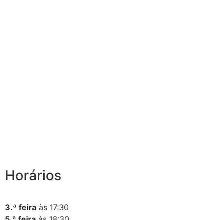
Promover a auto-confiança e o controlo corporal são
um dos nossos principais objetivos nesta etapa.
Tudo isto com um grade sorriso e muita diversão,
acompanhado de um rácio de um professor para cada 7
crianças.
Horários
3.ª feira
às 17:30
5.ª feira
às 18:30