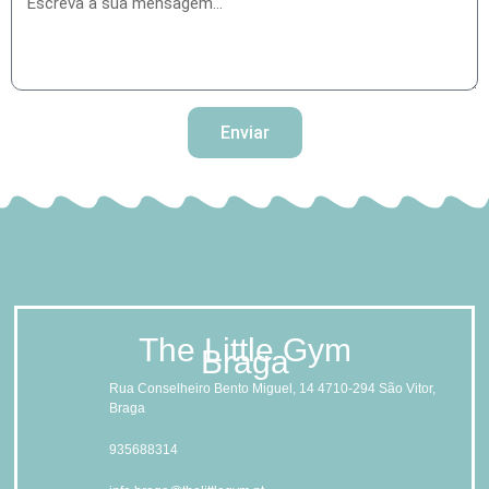
Enviar
The Little Gym
Braga
Rua Conselheiro Bento Miguel, 14 4710-294 São Vitor,
Braga
935688314