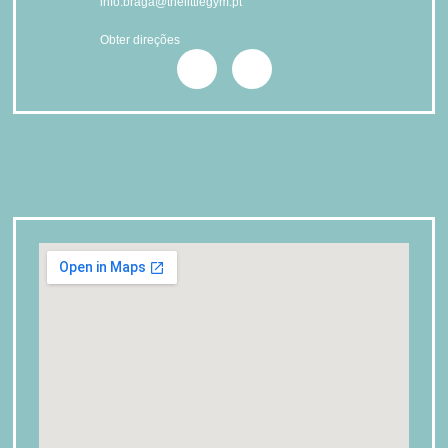
info.braga@thelittlegym.pt
Obter direções